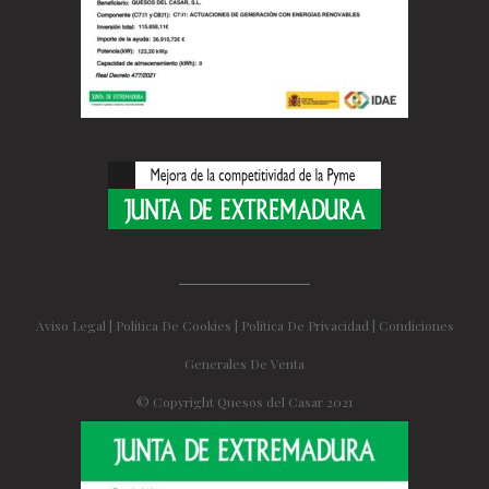
Aviso Legal
|
Política De Cookies
|
Política De Privacidad
|
Condiciones
Generales De Venta
© Copyright Quesos del Casar 2021